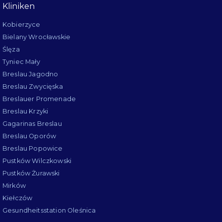
Kliniken
Kobierzyce
Bielany Wrocławskie
Ślęza
Tyniec Mały
Breslau Jagodno
Breslau Zwycięska
Breslauer Promenade
Breslau Krzyki
Gagarinas Breslau
Breslau Oporów
Breslau Popowice
Pustków Wilczkowski
Pustków Żurawski
Mirków
Kiełczów
Gesundheitsstation Oleśnica