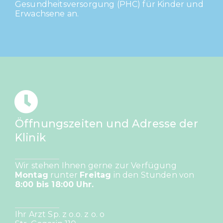
Gesundheitsversorgung (PHC) für Kinder und
Erwachsene an.
Öffnungszeiten und Adresse der
Klinik
Wir stehen Ihnen gerne zur Verfügung
Montag
runter
Freitag
in den Stunden von
8:00 bis 18:00 Uhr.
Ihr Arzt Sp. z o.o. z o. o