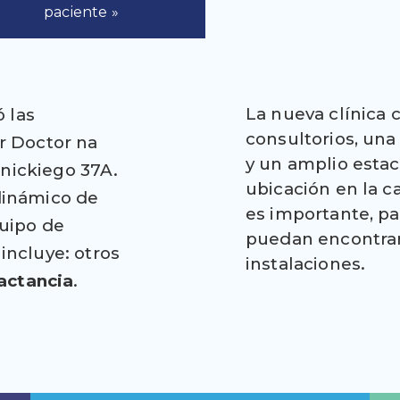
paciente »
La nueva clínica 
 las
consultorios, una
ur Doctor na
y un amplio esta
unickiego 37A.
ubicación en la c
 dinámico de
es importante, pa
quipo de
puedan encontrar
 incluye:
otros
instalaciones.
lactancia
.