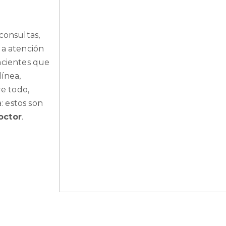
consultas,
la atención
acientes que
línea,
re todo,
 estos son
octor
.