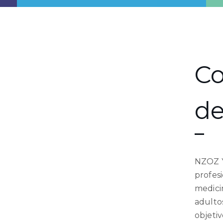
C
de
NZOZ Y
profes
medici
adultos
objeti