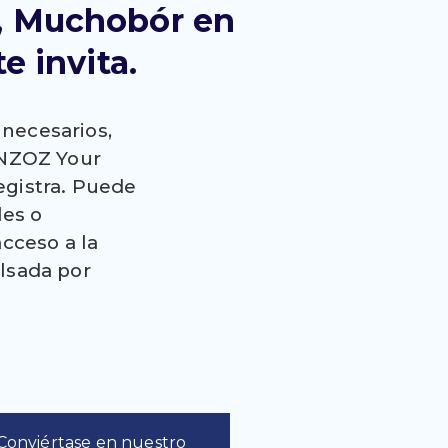
a, Muchobór
en
te invita.
nnecesarios,
 NZOZ Your
egistra. Puede
les o
cceso a la
lsada por
Conviértase en nuestro