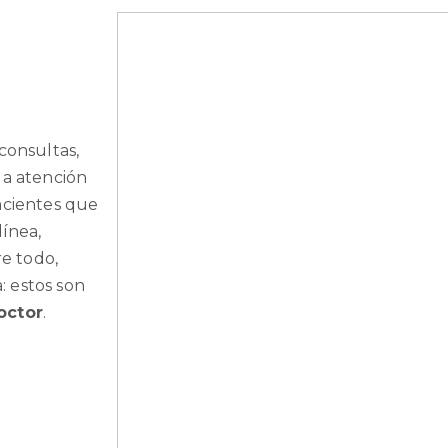
consultas,
la atención
acientes que
línea,
re todo,
 estos son
octor
.