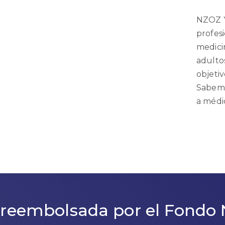
NZOZ Y
profes
medici
adultos
objeti
Sabemo
a médi
reembolsada por el Fondo 