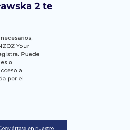
ławska 2 te
nnecesarios,
 NZOZ Your
egistra. Puede
les o
acceso a
a por el
Conviértase en nuestro