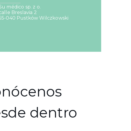
Su médico sp. z o.
calle Breslavia 2
55-040 Pustków Wilczkowski
onócenos
sde dentro