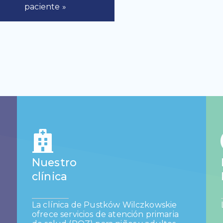
paciente »
Nuestro
clínica
La clínica de Pustków Wilczkowskie
ofrece servicios de atención primaria