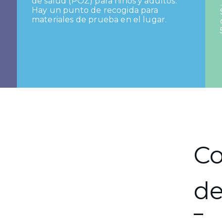
de salud (POZ) para niños y adultos.
Hay un punto de recogida para
materiales de prueba en el lugar.
C
de