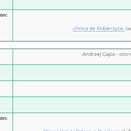
ón:
clínica de Kobierzyce,
cal
Andrzej Gajos - otor
ón: