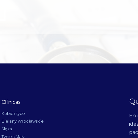
Qu
Clínicas
Kobierzyce
En 
Bielany Wrocławskie
ide
Ślęza
pac
Tyniec Mały