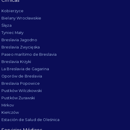
Clínicas
Kobierzyce
Bielany Wrocławskie
Ślęza
Tyniec Mały
Breslavia Jagodno
Breslavia Zwycięska
Paseo marítimo de Breslavia
Breslavia Krzyki
La Breslavia de Gagarina
Oporów de Breslavia
Breslavia Popowice
Pustków Wilczkowski
Pustków Żurawski
Mirkov
Kiełczów
Estación de Salud de Oleśnica