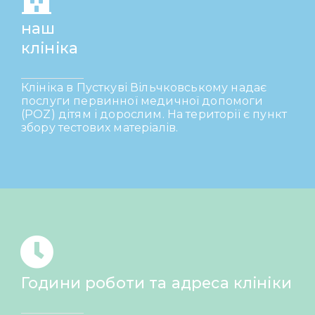
наш
клініка
Клініка в Пусткуві Вільчковському надає
послуги первинної медичної допомоги
(POZ) дітям і дорослим. На території є пункт
збору тестових матеріалів.
Години роботи та адреса клініки