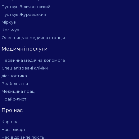
Пусткув Вільчковський
Пусткув Журавський
Міркув
Кельчув
Олешницька медична станція
Медичні послуги
Первинна медична допомога
Спеціалізовані клініки
діагностика
Реабілітація
Медицина праці
Прайс-лист
Про нас
Кар'єра
Наші лікарі
Нас відрізняє якість