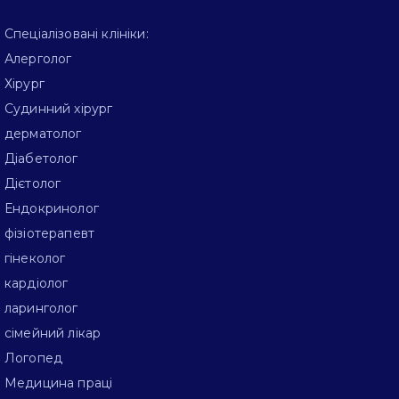
Спеціалізовані клініки:
Алерголог
Хірург
Судинний хірург
дерматолог
Діабетолог
Дієтолог
Ендокринолог
фізіотерапевт
гінеколог
кардіолог
ларинголог
сімейний лікар
Логопед
Медицина праці