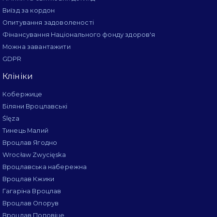
Виїзд за кордон
Опитування задоволеності
Фінансування Національного фонду здоров'я
Можна завантажити
GDPR
Клініки
Кобержице
Біляни Вроцлавські
Ślęza
Тинець Малий
Вроцлав Ягодно
Wrocław Zwycięska
Вроцлавська набережна
Вроцлав Кжики
Гагаріна Вроцлав
Вроцлав Опорув
Вроцлав Поповіце