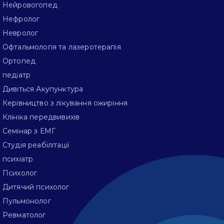
Нейровогопед
Нефролог
Невролог
Офтальмологія та лазеротерапія
Ортопед
педіатр
Дивіться Акупунктура
Керівництво з лікування ожиріння
Клініка передвивихів
Семінар з ЕМГ
Студія реабілітації
психіатр
Психолог
Дитячий психолог
Пульмонолог
Ревматолог