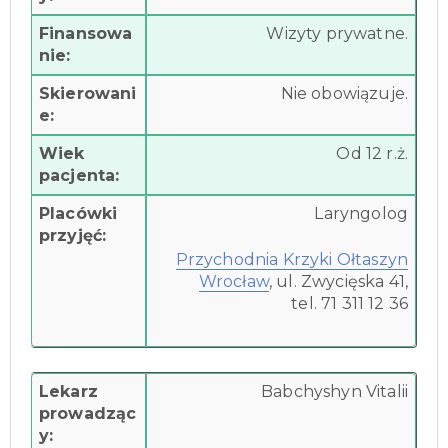
Finansowa
Wizyty prywatne.
nie:
Skierowani
Nie obowiązuje.
e:
Wiek
Od 12 r.ż.
pacjenta:
Placówki
Laryngolog
przyjęć:
Przychodnia Krzyki Ołtaszyn
Wrocław
, ul. Zwycięska 41,
tel. 71 311 12 36
Lekarz
Babchyshyn Vitalii
prowadząc
y: