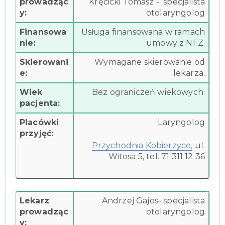
prowadząc
Kręcicki Tomasz - specjalista
y:
otolaryngolog
Finansowa
Usługa finansowana w ramach
nie:
umowy z NFZ.
Skierowani
Wymagane skierowanie od
e:
lekarza.
Wiek
Bez ograniczeń wiekowych.
pacjenta:
Placówki
Laryngolog
przyjęć:
Przychodnia Kobierzyce,
ul.
Witosa 5, tel. 71 311 12 36
Lekarz
Andrzej Gajos- specjalista
prowadząc
otolaryngolog
y: