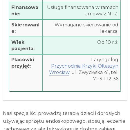
Finansowa
Usługa finansowana w ramach
nie:
umowy z NFZ.
Skierowani
Wymagane skierowanie od
e:
lekarza.
Wiek
Od 10 r.ż.
pacjenta:
Placówki
Laryngolog
przyjęć:
Przychodnia Krzyki Ołtaszyn
Wrocław
, ul. Zwycięska 41, tel.
71 311 12 36
Nasi specjaliści prowadzą terapię dzieci i dorosłych
używając sprzętu endoskopowego, stosują leczenie
zachowawcze, ale też wykonują drobne zabiegi