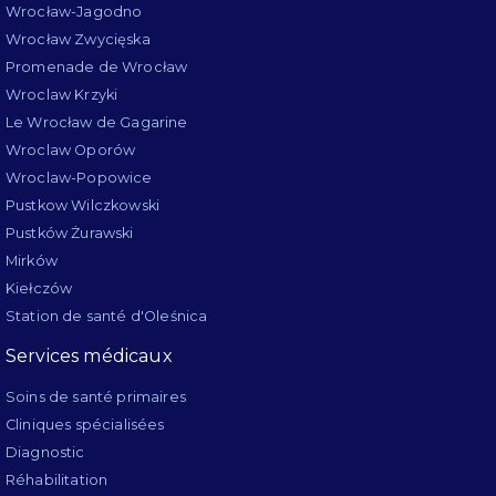
Wrocław-Jagodno
Wrocław Zwycięska
Promenade de Wrocław
Wroclaw Krzyki
Le Wrocław de Gagarine
Wroclaw Oporów
Wroclaw-Popowice
Pustkow Wilczkowski
Pustków Żurawski
Mirków
Kiełczów
Station de santé d'Oleśnica
Services médicaux
Soins de santé primaires
Cliniques spécialisées
Diagnostic
Réhabilitation