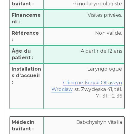
traitant :
rhino-laryngologiste
Financeme
Visites privées.
nt :
Référence
Non valide.
:
Âge du
A partir de 12 ans
patient :
Installation
Laryngologue
s d'accueil
:
Clinique Krzyki Ołtaszyn
Wrocław
, st. Zwycięska 41, tél.
71 311 12 36
Médecin
Babchyshyn Vitalia
traitant :