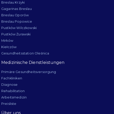
Breslau Krzyki
Gagarinas Breslau
Breslau Oporów
Breslau Popowice
Pustków Wilczkowski
Pustków Żurawski
Mirków
Kiełczów
Gesundheitsstation Oleśnica
Medizinische Dienstleistungen
Primäre Gesundheitsversorgung
Fachkliniken
Diagnose
Rehabilitation
Arbeitsmedizin
Preisliste
Über uns