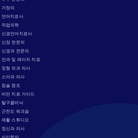
가정의
언어치료사
직업의학
신경언어치료사
신장 전문의
신경과 전문의
안과 및 레이저 치료
정형 외과 의사
소아과 의사
침술 참조
비만 치료 가이드
탈구클리닉
근전도 워크숍
재활 스튜디오
정신과 의사
심리학자