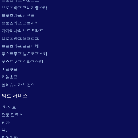
브로츠와프 즈비치엥스카
브로츠와프 산책로
브로츠와프 크르지키
가가리나의 브로츠와프
브로츠와프 오포로프
브로츠와프 포포비체
푸스트쿠프 빌츠코프스키
푸스트쿠프 주라프스키
미르쿠프
키엘초프
올레슈니차 보건소
의료 서비스
1차 의료
전문 진료소
진단
복권
직업의학