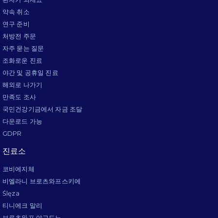
약속 취소
연구 준비
처방전 주문
자주 묻는 질문
조화로운 진료
야간 및 공휴일 진료
해외로 나가기
만족도 조사
국민건강기금에서 자금 조달
다운로드 가능
GDPR
진료소
코비에지체
비엘라니 브로츠와프스키에
Ślęza
티니에크 말리
브로츠와프 야고드노