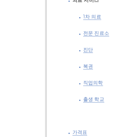
의료 서비스
1차 의료
전문 진료소
진단
복권
직업의학
출생 학교
가격표