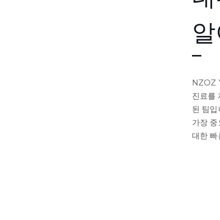
알
NZOZ
진료를 
된 팀입
가장 중
대한 빠