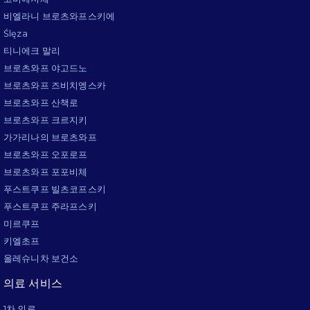
비엘라니 브로츠와프스키에
Ślęza
티니에크 말리
브로츠와프 야고드노
브로츠와프 즈비치엥스카
브로츠와프 산책로
브로츠와프 크르지키
가가리나의 브로츠와프
브로츠와프 오포로프
브로츠와프 포포비체
푸스트쿠프 빌츠코프스키
푸스트쿠프 주라프스키
미르쿠프
키엘초프
올레슈니차 보건소
의료 서비스
1차 의료