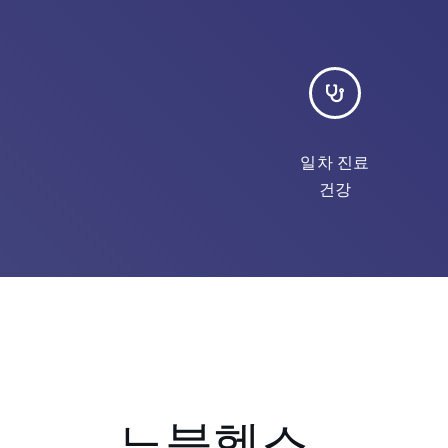
일차 진료
건강
노블헬스