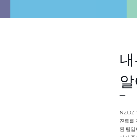
내
알
NZOZ
진료를 
된 팀입