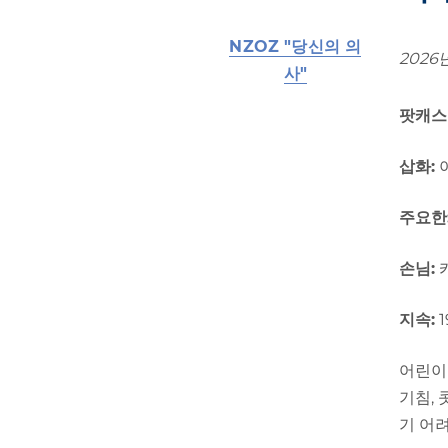
NZOZ "당신의 의
2026
사"
팟캐스
삽화:
주요한
손님:
카
지속:
1
어린이
기침,
기 어