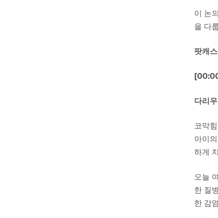
이 논
을 다
팟캐스
[00:0
다리우
코막힘,
아이의
하게 
오늘 
한 질
한 감