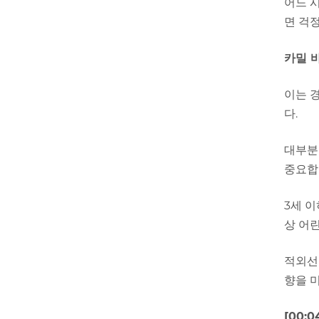
어느 
면 걱
카밀 
이는 
다.
대부분
중요합
3세 이
상 어
적외선
향을 
[00: