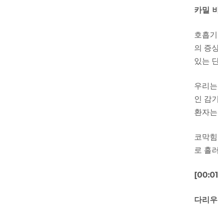
카밀 
호흡기
의 증
있는 
우리는
인 감
환자는
코막힘
로 흘
[00:
다리우