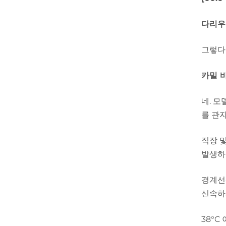
다리우
그렇다
카밀 
네. 
를 관
직장 
발생하
경계선
신속하
38°C