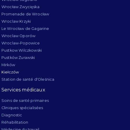
Wrocław Zwycięska
Promenade de Wrocław
Wroclaw Krzyki
Le Wrocław de Gagarine
Wroclaw Oporów
Wroclaw-Popowice
Pustkow Wilczkowski
Pustków Żurawski
Mirków
Kiełczów
Station de santé d'Oleśnica
Services médicaux
Soins de santé primaires
Cliniques spécialisées
Diagnostic
Réhabilitation
Médecine du travail