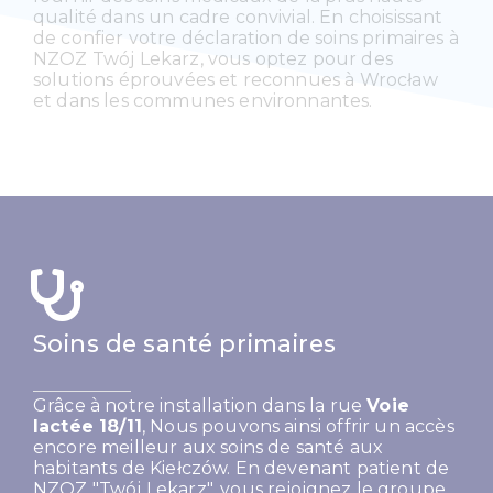
qualité dans un cadre convivial. En choisissant
de confier votre déclaration de soins primaires à
NZOZ Twój Lekarz, vous optez pour des
solutions éprouvées et reconnues à Wrocław
et dans les communes environnantes.
Soins de santé primaires
Grâce à notre installation dans la rue
Voie
lactée 18/11
, Nous pouvons ainsi offrir un accès
encore meilleur aux soins de santé aux
habitants de Kiełczów.
En devenant patient de
NZOZ "Twój Lekarz", vous rejoignez le groupe