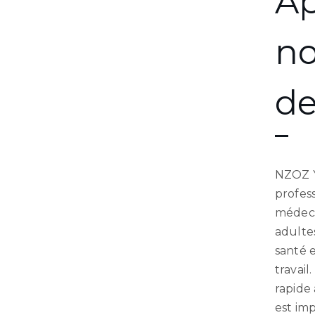
Ap
no
de
NZOZ Y
profes
médeci
adulte
santé e
travail
rapide
est im