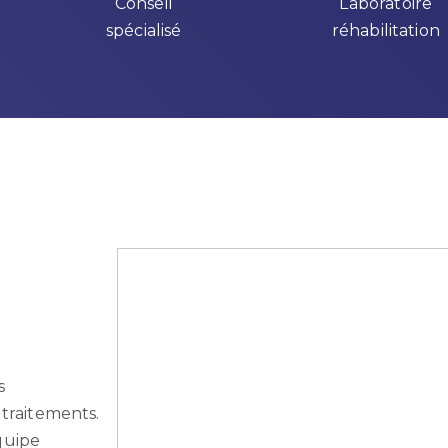
Conseil
Laboratoire
spécialisé
réhabilitation
s
 traitements.
quipe