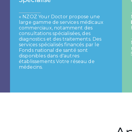
« NZOZ Your Doctor propose une
large gamme de services médicaux
commerciaux, notamment des
consultations spécialisées, des
diagnostics et des traitements. Des
services spécialisés financés par le
Fonds national de santé sont
disponibles dans d'autres
établissements
Votre réseau de
médecins.