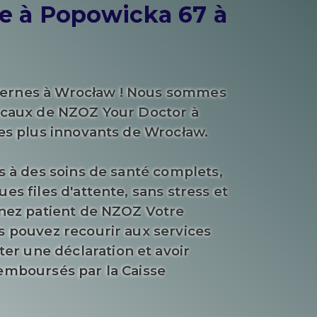
e à Popowicka 67 à
dernes à Wrocław ! Nous sommes
locaux de NZOZ Your Doctor à
les plus innovants de Wrocław.
s à des soins de santé complets,
es files d'attente, sans stress et
enez patient de NZOZ Votre
s pouvez recourir aux services
r une déclaration et avoir
remboursés par la Caisse