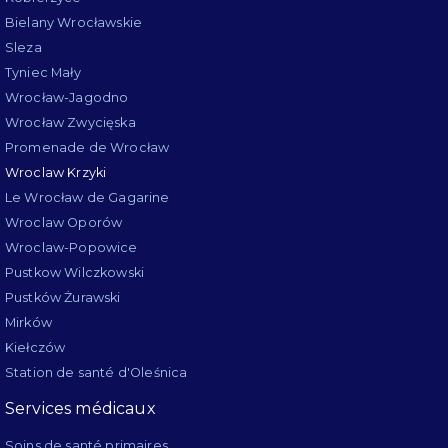
Bielany Wrocławskie
Sleza
Tyniec Mały
Wrocław-Jagodno
Wrocław Zwycięska
Promenade de Wrocław
Wroclaw Krzyki
Le Wrocław de Gagarine
Wroclaw Oporów
Wroclaw-Popowice
Pustkow Wilczkowski
Pustków Żurawski
Mirków
Kiełczów
Station de santé d'Oleśnica
Services médicaux
Soins de santé primaires