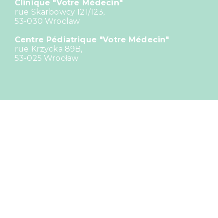
Clinique "Votre Médecin"
rue Skarbowcy 121/123,
53-030 Wroclaw
Centre Pédiatrique "Votre Médecin"
rue Krzycka 89B,
53-025 Wrocław