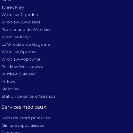
Tyniec Mały
Wrocław-Jagodno
Wrocław Zwycięska
Promenade de Wrocław
Wroclaw Krzyki
Le Wrocław de Gagarine
Wroclaw Oporów
Wroclaw-Popowice
Pustkow Wilczkowski
Pustków Żurawski
Mirków
Kiełczów
Station de santé d'Oleśnica
Services médicaux
Soins de santé primaires
Cliniques spécialisées
Diagnostic