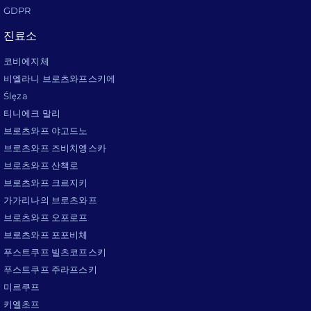
GDPR
진료소
코비에지체
비엘라니 브로츠와프스키에
Ślęza
티니에크 말리
브로츠와프 야고드노
브로츠와프 즈비치엥스카
브로츠와프 산책로
브로츠와프 크르지키
가가리나의 브로츠와프
브로츠와프 오포로프
브로츠와프 포포비체
푸스트쿠프 빌츠코프스키
푸스트쿠프 주라프스키
미르쿠프
키엘초프