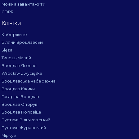
Можна завантажити
GDPR
Клініки
Кобержице
Біляни Вроцлавські
Ślęza
Тинець Малий
Вроцлав Ягодно
Wrocław Zwycięska
Вроцлавська набережна
Вроцлав Кжики
Гагаріна Вроцлав
Вроцлав Опорув
Вроцлав Поповіце
Пусткув Вільчковський
Пусткув Журавський
Міркув