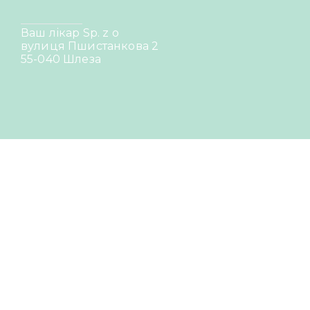
Ваш лікар Sp. z o
вулиця Пшистанкова 2
55-040 Шлеза