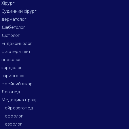
Хірург
Судинний хірург
дерматолог
Діабетолог
Дієтолог
Ендокринолог
фізіотерапевт
гінеколог
кардіолог
ларинголог
сімейний лікар
Логопед
Медицина праці
Нейровогопед
Нефролог
Невролог