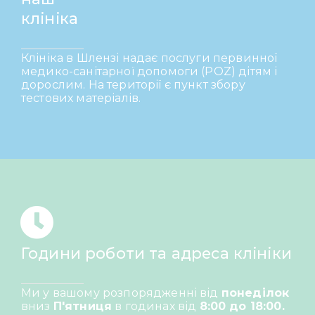
клініка
Клініка в Шлензі надає послуги первинної
медико-санітарної допомоги (POZ) дітям і
дорослим. На території є пункт збору
тестових матеріалів.
Години роботи та адреса клініки
Ми у вашому розпорядженні від
понеділок
вниз
П'ятниця
в годинах від
8:00 до 18:00.