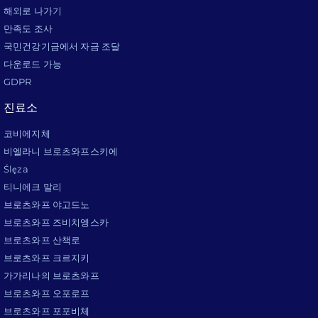
해외로 나가기
만족도 조사
국민건강기금에서 자금 조달
다운로드 가능
GDPR
진료소
코비에지체
비엘라니 브로츠와프스키에
Ślęza
티니에크 말리
브로츠와프 야고드노
브로츠와프 즈비치엥스카
브로츠와프 산책로
브로츠와프 크르지키
가가리나의 브로츠와프
브로츠와프 오포로프
브로츠와프 포포비체