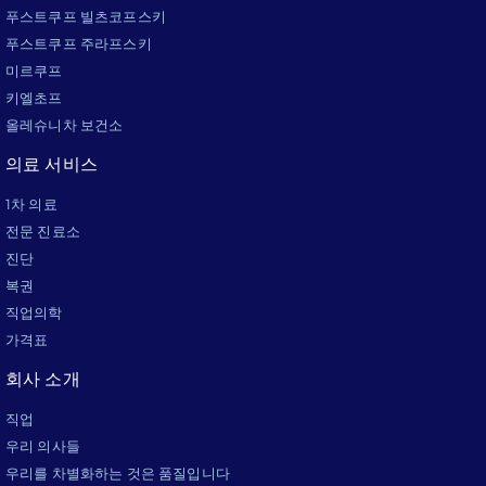
푸스트쿠프 빌츠코프스키
푸스트쿠프 주라프스키
미르쿠프
키엘초프
올레슈니차 보건소
의료 서비스
1차 의료
전문 진료소
진단
복권
직업의학
가격표
회사 소개
직업
우리 의사들
우리를 차별화하는 것은 품질입니다