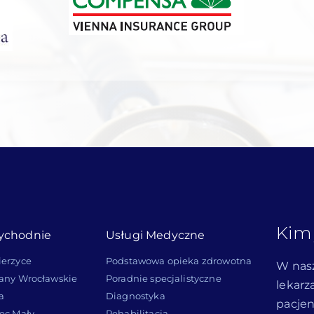
Kim 
ychodnie
Usługi Medyczne
ierzyce
Podstawowa opieka zdrowotna
W nasz
lany Wrocławskie
Poradnie specjalistyczne
lekarz
a
Diagnostyka
pacjen
ec Mały
Rehabilitacja