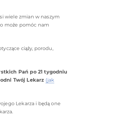
osi wiele zmian w naszym
ego może pomóc nam
tyczące ciąży, porodu,
ystkich Pań po 21 tygodniu
hodni Twój Lekarz
(jak
ojego Lekarza i będą one
arza.