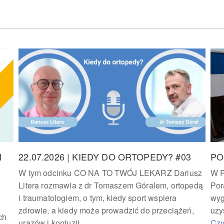
H
22.07.2026 | KIEDY DO ORTOPEDY? #03
PO
W tym odcinku CO NA TO TWÓJ LEKARZ Dariusz
W P
Litera rozmawia z dr Tomaszem Góralem, ortopedą
Por
i traumatologiem, o tym, kiedy sport wspiera
wyg
zdrowie, a kiedy może prowadzić do przeciążeń,
uzy
ch
urazów i kontuzji.