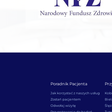
Poradnik Pacjenta
Prz
Jak korzystać z naszych usług
Kob
Zostań pacjentem
Bie
Odwołaj wizytę
Ślęz
Przygotowanie do badań
Tyni