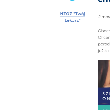
NZOZ "Twój
2 mar
Lekarz"
Obecn
Chcem
porod
już 4 