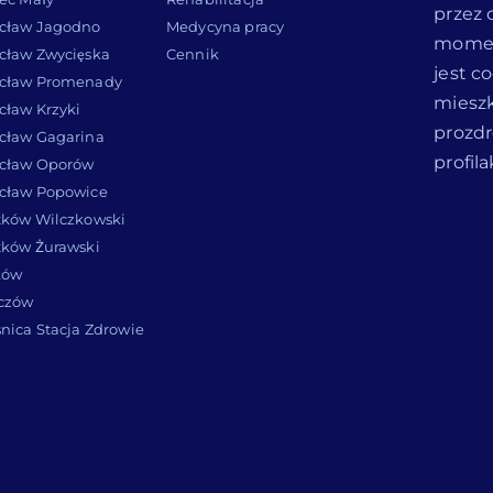
przez c
cław Jagodno
Medycyna pracy
momenc
cław Zwycięska
Cennik
jest c
cław Promenady
miesz
cław Krzyki
prozd
cław Gagarina
profil
cław Oporów
cław Popowice
tków Wilczkowski
tków Żurawski
ków
łczów
nica Stacja Zdrowie