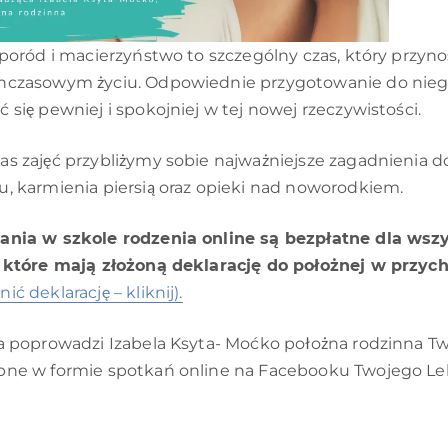
, poród i macierzyństwo to szczególny czas, który przyn
hczasowym życiu. Odpowiednie przygotowanie do ni
 się pewniej i spokojniej w tej nowej rzeczywistości.
as zajęć przybliżymy sobie najważniejsze zagadnienia do
u, karmienia piersią oraz opieki nad noworodkiem.
ania w szkole rodzenia online są bezpłatne dla wsz
, które mają złożoną deklarację do położnej w przyc
ić deklarację – kliknij).
ia poprowadzi Izabela Ksyta- Moćko położna rodzinna Tw
pne w formie spotkań online na Facebooku Twojego Lek