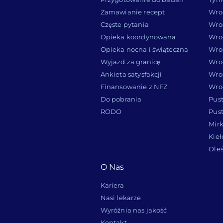
Zamawianie recept
Wro
Częste pytania
Wro
Opieka koordynowana
Wro
Opieka nocna i świąteczna
Wro
Wyjazd za granicę
Wro
Ankieta satysfakcji
Wro
Finansowanie z NFZ
Wro
Do pobrania
Pus
RODO
Pus
Mir
Kie
Oleś
O Nas
Kariera
Nasi lekarze
Wyróżnia nas jakość
Kontakt