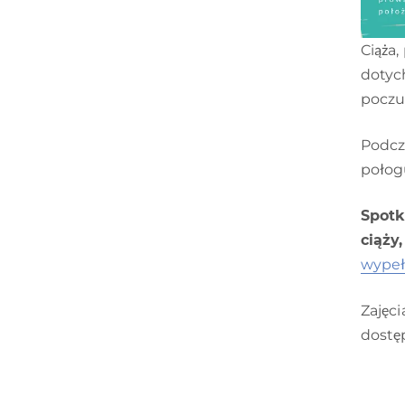
Ciąża
dotyc
poczuć
Podcz
połog
Spotk
ciąży
wypełn
Zajęc
dostę