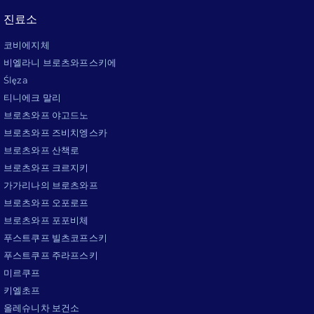
진료소
코비에지체
비엘라니 브로츠와프스키에
Ślęza
티니에크 말리
브로츠와프 야고드노
브로츠와프 즈비치엥스카
브로츠와프 산책로
브로츠와프 크르지키
가가리나의 브로츠와프
브로츠와프 오포로프
브로츠와프 포포비체
푸스트쿠프 빌츠코프스키
푸스트쿠프 주라프스키
미르쿠프
키엘초프
올레슈니차 보건소