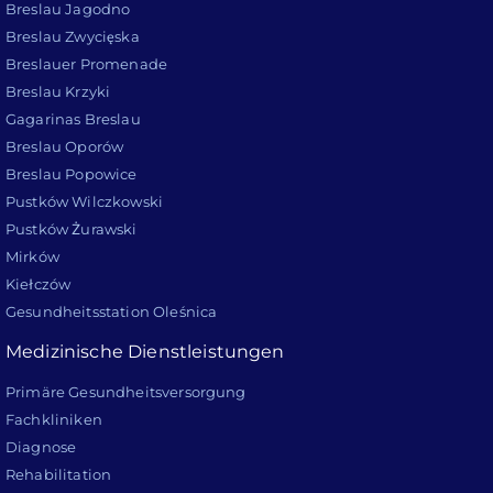
Breslau Jagodno
Breslau Zwycięska
Breslauer Promenade
Breslau Krzyki
Gagarinas Breslau
Breslau Oporów
Breslau Popowice
Pustków Wilczkowski
Pustków Żurawski
Mirków
Kiełczów
Gesundheitsstation Oleśnica
Medizinische Dienstleistungen
Primäre Gesundheitsversorgung
Fachkliniken
Diagnose
Rehabilitation