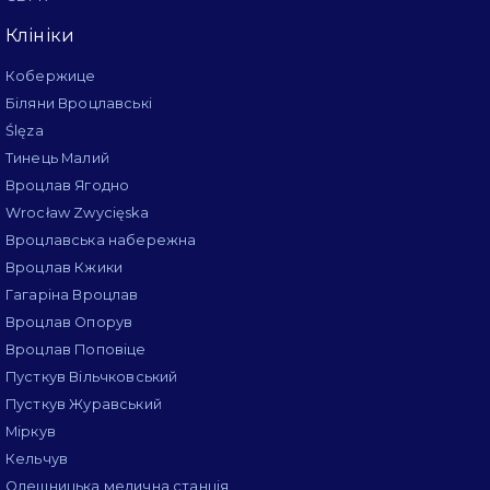
Клініки
Кобержице
Біляни Вроцлавські
Ślęza
Тинець Малий
Вроцлав Ягодно
Wrocław Zwycięska
Вроцлавська набережна
Вроцлав Кжики
Гагаріна Вроцлав
Вроцлав Опорув
Вроцлав Поповіце
Пусткув Вільчковський
Пусткув Журавський
Міркув
Кельчув
Олешницька медична станція