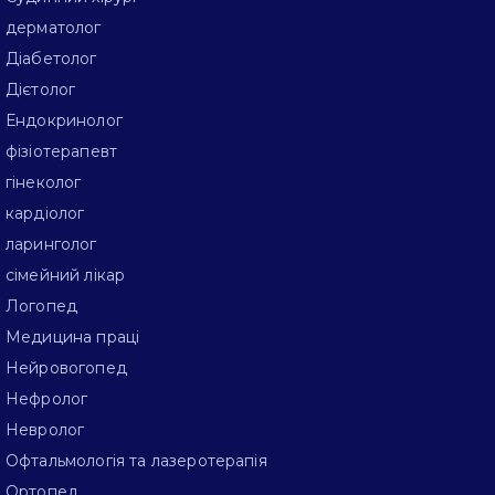
дерматолог
Діабетолог
Дієтолог
Ендокринолог
фізіотерапевт
гінеколог
кардіолог
ларинголог
сімейний лікар
Логопед
Медицина праці
Нейровогопед
Нефролог
Невролог
Офтальмологія та лазеротерапія
Ортопед