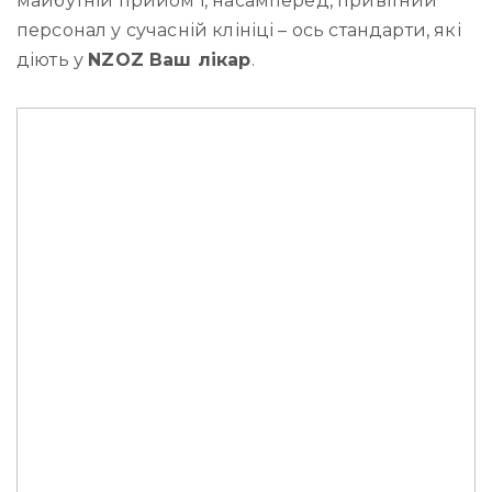
майбутній прийом і, насамперед, привітний
персонал у сучасній клініці – ось стандарти, які
діють у
NZOZ Ваш лікар
.