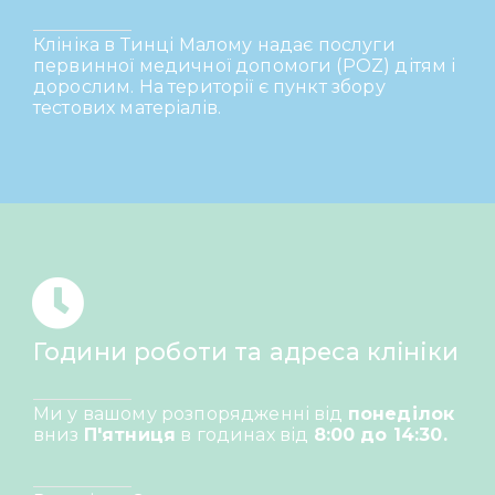
Клініка в Тинці Малому надає послуги
первинної медичної допомоги (POZ) дітям і
дорослим.
На території є пункт збору
тестових матеріалів.
Години роботи та адреса клініки
Ми у вашому розпорядженні від
понеділок
вниз
П'ятниця
в годинах від
8:00 до 14:30.