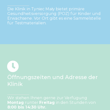
Die Klinik in Tyniec Mały bietet primäre
Gesundheitsversorgung (POZ) für Kinder und
Erwachsene.
Vor Ort gibt es eine Sammelstelle
für Testmaterialien.
Öffnungszeiten und Adresse der
Klinik
Wir stehen Ihnen gerne zur Verfügung
Montag
runter
Freitag
in den Stunden von
8:00 bis 14:30 Uhr.