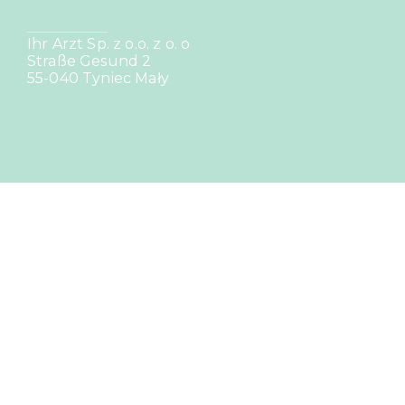
Ihr Arzt Sp. z o.o. z o. o
Straße Gesund 2
55-040 Tyniec Mały