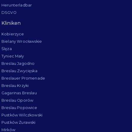
Herunterladbar
DSGVO
Kliniken
Kobierzyce
Bielany Wrocławskie
Ślęza
Tyniec Mały
Breslau Jagodno
Breslau Zwycięska
Breslauer Promenade
Breslau Krzyki
Gagarinas Breslau
Breslau Oporów
Breslau Popowice
Pustków Wilczkowski
Pustków Żurawski
Mirków