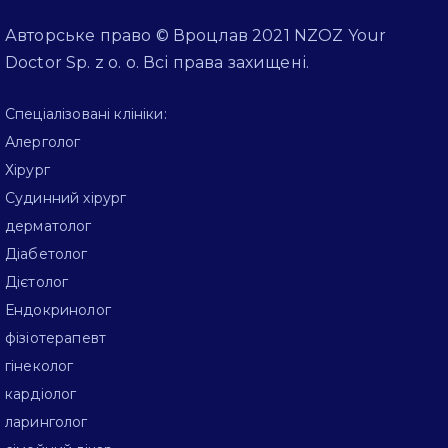
Авторське право © Вроцлав 2021 NZOZ Your
Doctor Sp. z o. o. Всі права захищені.
Спеціалізовані клініки:
Алерголог
Хірург
Судинний хірург
дерматолог
Діабетолог
Дієтолог
Ендокринолог
фізіотерапевт
гінеколог
кардіолог
ларинголог