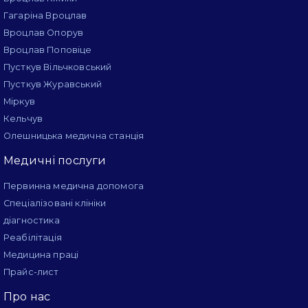
Гагаріна Вроцлав
Вроцлав Опорув
Вроцлав Поповіце
Пусткув Вільчковський
Пусткув Журавський
Міркув
Кельчув
Олешницька медична станція
Медичні послуги
Первинна медична допомога
Спеціалізовані клініки
діагностика
Реабілітація
Медицина праці
Прайс-лист
Про нас