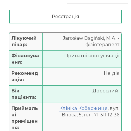
Реєстрація
Лікуючий
Jarosław Bagiński, M.A. -
лікар:
фізіотерапевт
Фінансува
Приватні консультації
ння:
Рекоменд
Не діє
ація:
Вік
Дорослий.
пацієнта:
Приймаль
Клініка Кобержице
, вул.
ні
Вітоса, 5, тел. 71 311 12 36
приміщен
ня: