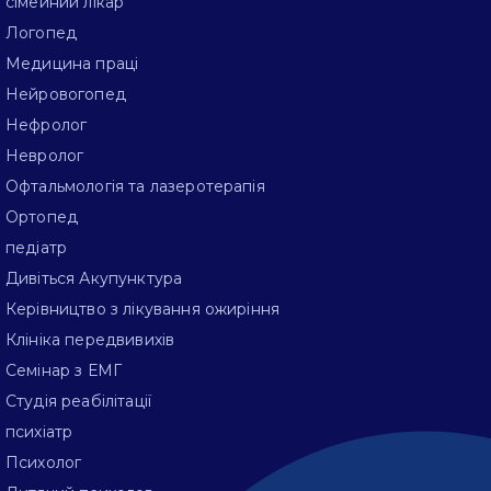
сімейний лікар
Логопед
Медицина праці
Нейровогопед
Нефролог
Невролог
Офтальмологія та лазеротерапія
Ортопед
педіатр
Дивіться Акупунктура
Керівництво з лікування ожиріння
Клініка передвивихів
Семінар з ЕМГ
Студія реабілітації
психіатр
Психолог