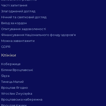
Часті запитання
Злагоджений догляд
Нічний та святковий догляд
Виїзд за кордон
Опитування задоволеності
Фінансування Національного фонду здоров'я
Можна завантажити
GDPR
Клініки
Кобержице
Біляни Вроцлавські
Ślęza
Тинець Малий
Вроцлав Ягодно
Wrocław Zwycięska
Вроцлавська набережна
Вроцлав Кжики