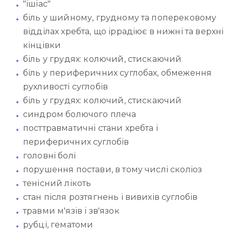
"ішіас"
біль у шийному, грудному та поперековому
відділах хребта, що іррадіює в нижні та верхні
кінцівки
біль у грудях: колючий, стискаючий
біль у периферичних суглобах, обмеження
рухливості суглобів
біль у грудях: колючий, стискаючий
синдром болючого плеча
посттравматичні стани хребта і
периферичних суглобів
головні болі
порушення постави, в тому числі сколіоз
тенісний лікоть
стан після розтягнень і вивихів суглобів
травми м'язів і зв'язок
рубці, гематоми