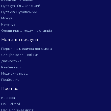
Пусткув Вільчковський
Пусткув Журавський
Міркув
Кельчув
Олешницька медична станція
Медичні послуги
Первинна медична допомога
Спеціалізовані клініки
діагностика
Реабілітація
Медицина праці
Прайс-лист
Про нас
Кар'єра
Наші лікарі
Нас відрізняє якість