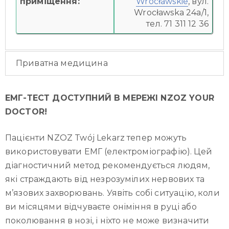
приміщення:
Wrocławskie
, вул.
Wrocławska 24a/1,
тел. 71 311 12 36
Приватна медицина
ЕМГ-ТЕСТ ДОСТУПНИЙ В МЕРЕЖІ NZOZ YOUR
DOCTOR!
Пацієнти NZOZ Twój Lekarz тепер можуть
використовувати ЕМГ (електроміографію). Цей
діагностичний метод рекомендується людям,
які страждають від незрозумілих нервових та
м’язових захворювань. Уявіть собі ситуацію, коли
ви місяцями відчуваєте оніміння в руці або
поколювання в нозі, і ніхто не може визначити