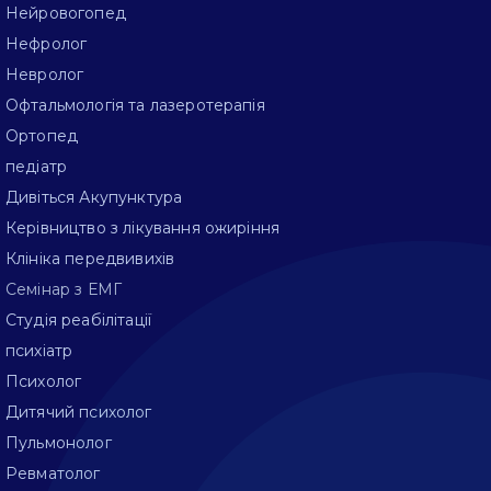
Нейровогопед
Нефролог
Невролог
Офтальмологія та лазеротерапія
Ортопед
педіатр
Дивіться Акупунктура
Керівництво з лікування ожиріння
Клініка передвивихів
Семінар з ЕМГ
Студія реабілітації
психіатр
Психолог
Дитячий психолог
Пульмонолог
Ревматолог