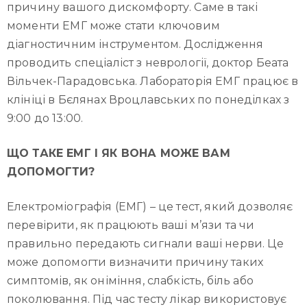
причину вашого дискомфорту. Саме в такі
моменти ЕМГ може стати ключовим
діагностичним інструментом. Дослідження
проводить спеціаліст з неврології, доктор Беата
Вільчек-Парадовська. Лабораторія ЕМГ працює в
клініці в Бєлянах Вроцлавських по понеділках з
9:00 до 13:00.
ЩО ТАКЕ ЕМГ І ЯК ВОНА МОЖЕ ВАМ
ДОПОМОГТИ?
Електроміографія (ЕМГ) – це тест, який дозволяє
перевірити, як працюють ваші м’язи та чи
правильно передають сигнали ваші нерви. Це
може допомогти визначити причину таких
симптомів, як оніміння, слабкість, біль або
поколювання. Під час тесту лікар використовує