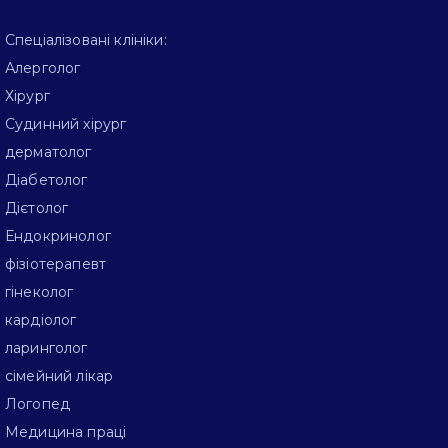
Спеціалізовані клініки:
Алерголог
Хірург
Судинний хірург
дерматолог
Діабетолог
Дієтолог
Ендокринолог
фізіотерапевт
гінеколог
кардіолог
ларинголог
сімейний лікар
Логопед
Медицина праці