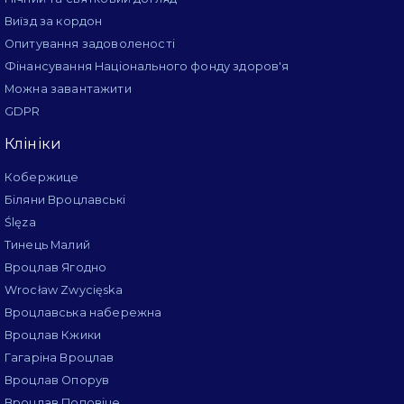
Виїзд за кордон
Опитування задоволеності
Фінансування Національного фонду здоров'я
Можна завантажити
GDPR
Клініки
Кобержице
Біляни Вроцлавські
Ślęza
Тинець Малий
Вроцлав Ягодно
Wrocław Zwycięska
Вроцлавська набережна
Вроцлав Кжики
Гагаріна Вроцлав
Вроцлав Опорув
Вроцлав Поповіце