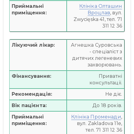
Приймальні
Клініка Олташин
приміщення:
Вроцлав
, вул.
Zwycięska 41, тел. 71
311 12 36
Лікуючий лікар:
Агнешка Суровська
- спеціаліст з
дитячих легеневих
захворювань.
Фінансування:
Приватні
консультації.
Рекомендація:
Не діє.
Вік пацієнта:
До 18 років.
Приймальні
Клініка Променади
,
приміщення:
вул. Zakladova 11e,
тел. 71 311 12 36