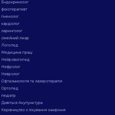
Ендокринолог
фізіотерапевт
гінеколог
кардіолог
ларинголог
сімейний лікар
Логопед
Медицина праці
Нейровогопед
Нефролог
Невролог
Офтальмологія та лазеротерапія
Ортопед
педіатр
Дивіться Акупунктура
Керівництво з лікування ожиріння