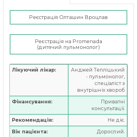
Реєстрація Олташин Вроцлав
Реєстрація на Promenada
(дитячий пульмонолог)
Лікуючий лікар:
Анджей Тепліцький
- пульмонолог,
спеціаліст з
внутрішніх хвороб
Фінансування:
Приватні
консультації.
Рекомендація:
Не діє.
Вік пацієнта:
Дорослий.