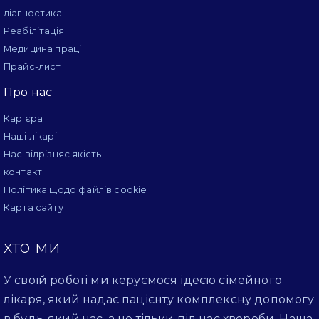
діагностика
Реабілітація
Медицина праці
Прайс-лист
Про нас
Кар'єра
Наші лікарі
Нас відрізняє якість
контакт
Політика щодо файлів cookie
Карта сайту
хто ми
У своїй роботі ми керуємося ідеєю сімейного
лікаря, який надає пацієнту комплексну допомогу
в будь-який час, а не тільки під час хвороби. Наша