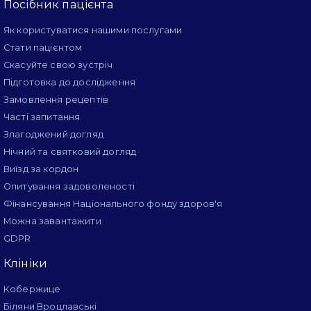
Посібник пацієнта
Як користуватися нашими послугами
Стати пацієнтом
Скасуйте свою зустріч
Підготовка до дослідження
Замовлення рецептів
Часті запитання
Злагоджений догляд
Нічний та святковий догляд
Виїзд за кордон
Опитування задоволеності
Фінансування Національного фонду здоров'я
Можна завантажити
GDPR
Клініки
Кобержице
Біляни Вроцлавські