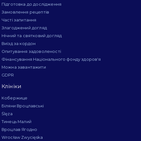
Підготовка до дослідження
Замовлення рецептів
Часті запитання
Злагоджений догляд
Нічний та святковий догляд
Виїзд за кордон
Опитування задоволеності
Фінансування Національного фонду здоров'я
Можна завантажити
GDPR
Клініки
Кобержице
Біляни Вроцлавські
Ślęza
Тинець Малий
Вроцлав Ягодно
Wrocław Zwycięska