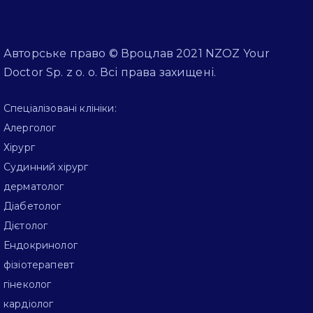
Авторське право © Вроцлав 2021 NZOZ Your
Doctor Sp. z o. o. Всі права захищені.
Спеціалізовані клініки:
Алерголог
Хірург
Судинний хірург
дерматолог
Діабетолог
Дієтолог
Ендокринолог
фізіотерапевт
гінеколог
кардіолог