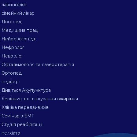
ларинголог
сімейний лікар
Логопед
Медицина праці
Нейровогопед
Нефролог
Невролог
Офтальмологія та лазеротерапія
Ортопед
педіатр
Дивіться Акупунктура
Керівництво з лікування ожиріння
Клініка передвивихів
Семінар з ЕМГ
Студія реабілітації
психіатр