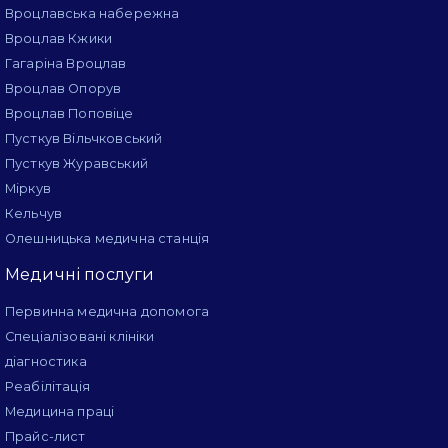
Вроцлавська набережна
Вроцлав Кжики
Гагаріна Вроцлав
Вроцлав Опорув
Вроцлав Поповіце
Пусткув Вільчковський
Пусткув Журавський
Міркув
Кельчув
Олешницька медична станція
Медичні послуги
Первинна медична допомога
Спеціалізовані клініки
діагностика
Реабілітація
Медицина праці
Прайс-лист