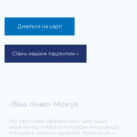
Дивіться на карті
Стань нашим пацієнтом »
«Ваш лікар» Міркув
Ми прагнемо забезпечити, щоб наша
мережа відповідала потребам мешканців
Міркува в охороні здоров'я. Наша місія —