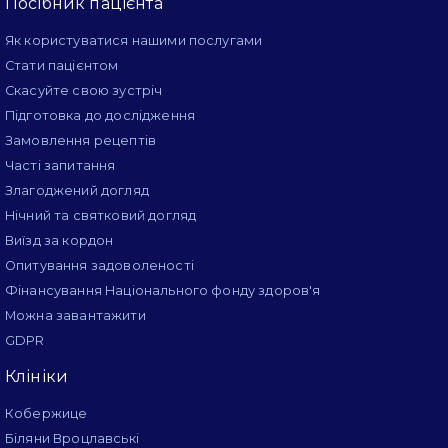
Посібник пацієнта
Як користуватися нашими послугами
Стати пацієнтом
Скасуйте свою зустріч
Підготовка до дослідження
Замовлення рецептів
Часті запитання
Злагоджений догляд
Нічний та святковий догляд
Виїзд за кордон
Опитування задоволеності
Фінансування Національного фонду здоров'я
Можна завантажити
GDPR
Клініки
Кобержице
Біляни Вроцлавські