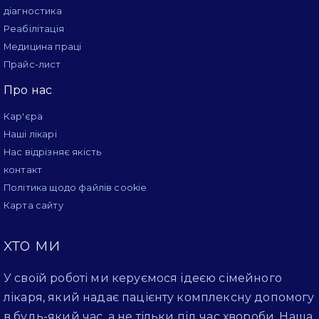
діагностика
Реабілітація
Медицина праці
Прайс-лист
Про нас
Кар'єра
Наші лікарі
Нас відрізняє якість
контакт
Політика щодо файлів cookie
Карта сайту
хто ми
У своїй роботі ми керуємося ідеєю сімейного
лікаря, який надає пацієнту комплексну допомогу
в будь-який час, а не тільки під час хвороби. Наша