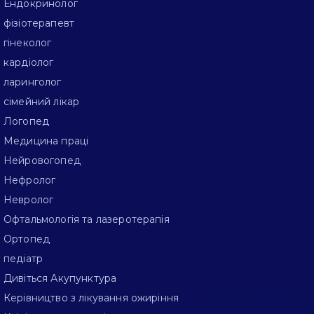
Ендокринолог
фізіотерапевт
гінеколог
кардіолог
ларинголог
сімейний лікар
Логопед
Медицина праці
Нейровогопед
Нефролог
Невролог
Офтальмологія та лазеротерапія
Ортопед
педіатр
Дивіться Акупунктура
Керівництво з лікування ожиріння