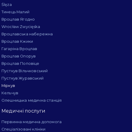
Ślęza
Тинець Малий
Вроцлав Ягодно
Wrocław Zwycięska
Вроцлавська набережна
Вроцлав Кжики
Гагаріна Вроцлав
Вроцлав Опорув
Вроцлав Поповіце
Пусткув Вільчковський
Пусткув Журавський
Міркув
Кельчув
Олешницька медична станція
Медичні послуги
Первинна медична допомога
Спеціалізовані клініки