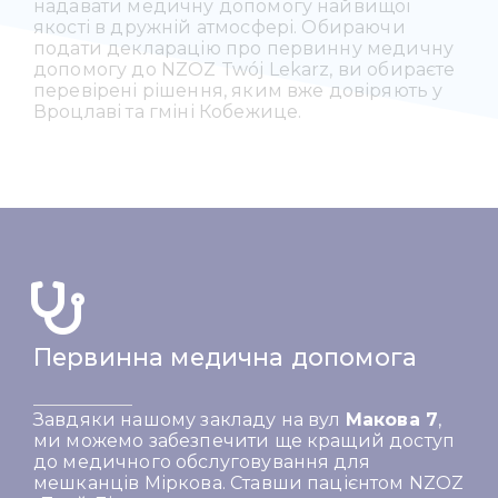
надавати медичну допомогу найвищої
якості в дружній атмосфері. Обираючи
подати декларацію про первинну медичну
допомогу до NZOZ Twój Lekarz, ви обираєте
перевірені рішення, яким вже довіряють у
Вроцлаві та гміні Кобежице.
Первинна медична допомога
Завдяки нашому закладу на вул
Макова 7
,
ми можемо забезпечити ще кращий доступ
до медичного обслуговування для
мешканців Міркова.
Ставши пацієнтом NZOZ