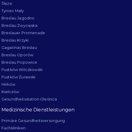
Ślęza
Tyniec Mały
Breslau Jagodno
Breslau Zwycięska
Breslauer Promenade
Breslau Krzyki
Gagarinas Breslau
Breslau Oporów
Breslau Popowice
Pustków Wilczkowski
Pustków Żurawski
Mirków
Kiełczów
Gesundheitsstation Oleśnica
Medizinische Dienstleistungen
Primäre Gesundheitsversorgung
Fachkliniken