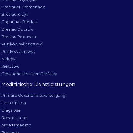
Breslauer Promenade
Breslau Krzyki
Gagarinas Breslau
Breslau Oporów
Breslau Popowice
Pustków Wilczkowski
Pustków Żurawski
Mirków
Kiełczów
Gesundheitsstation Oleśnica
Medizinische Dienstleistungen
Primäre Gesundheitsversorgung
Fachkliniken
Diagnose
Rehabilitation
Arbeitsmedizin
Preisliste