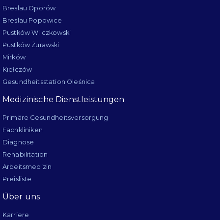
Breslau Oporów
Breslau Popowice
Pustków Wilczkowski
Pustków Żurawski
Mirków
Kiełczów
Gesundheitsstation Oleśnica
Medizinische Dienstleistungen
Primäre Gesundheitsversorgung
Fachkliniken
Diagnose
Rehabilitation
Arbeitsmedizin
Preisliste
Über uns
Karriere