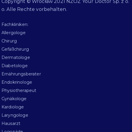
Copyright © Wrocław 2021 NZOZ Your Doctor Sp. z o.
o. Alle Rechte vorbehalten.
Fachkliniken:
Allergologe
Chirurg
Gefäßchirurg
Dermatologe
Diabetologe
Ernährungsberater
Endokrinologe
Physiotherapeut
Gynäkologe
Kardiologe
Laryngologe
Hausarzt
Logopäde