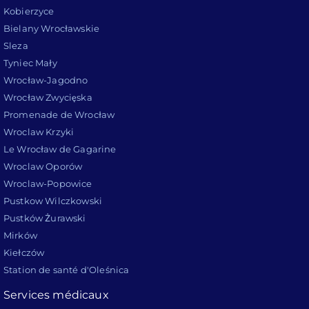
Kobierzyce
Bielany Wrocławskie
Sleza
Tyniec Mały
Wrocław-Jagodno
Wrocław Zwycięska
Promenade de Wrocław
Wroclaw Krzyki
Le Wrocław de Gagarine
Wroclaw Oporów
Wroclaw-Popowice
Pustkow Wilczkowski
Pustków Żurawski
Mirków
Kiełczów
Station de santé d'Oleśnica
Services médicaux