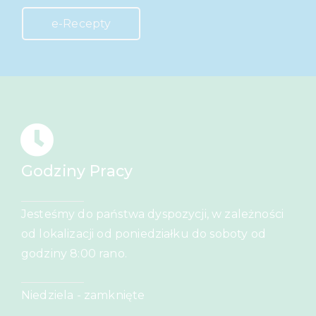
e-Recepty
Godziny Pracy
Jesteśmy do państwa dyspozycji, w zależności
od lokalizacji od poniedziałku do soboty od
godziny 8:00 rano.
Niedziela - zamknięte