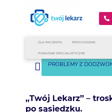
DLA PACJENTA
PRZYCHODNIE
PORADNIE SPECJALISTYCZNE
CHCESZ KORZYSTAĆ Z P
PROBLEMY Z DODZWONI
TWÓJ LEKARZ EXPRE
PROGRAM BEZPŁATNE
SZYBKA REJESTRACJ
„Twój Lekarz” – tros
po sąsiedzku.