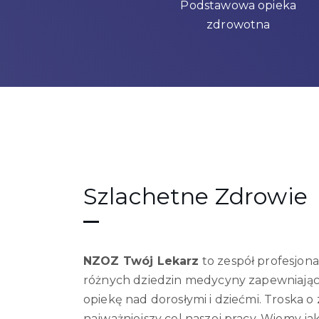
Podstawowa opieka
zdrowotna
Szlachetne Zdrowie
NZOZ Twój Lekarz
to zespół profesjona
różnych dziedzin medycyny zapewniając
opiekę nad dorosłymi i dziećmi. Troska o 
najważniejszy cel naszej pracy. Wiemy ja