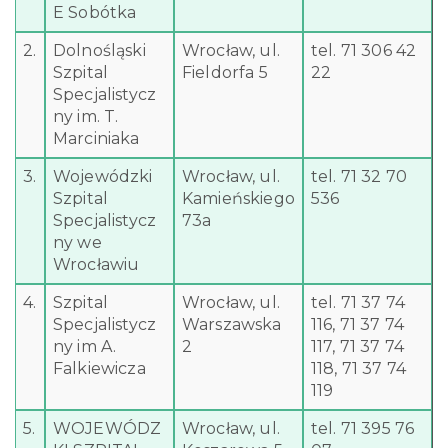
E Sobótka
2.
Dolnośląski
Wrocław, ul.
tel. 71 306 42
Szpital
Fieldorfa 5
22
Specjalistycz
ny im. T.
Marciniaka
3.
Wojewódzki
Wrocław, ul.
tel. 71 32 70
Szpital
Kamieńskiego
536
Specjalistycz
73a
ny we
Wrocławiu
4.
Szpital
Wrocław, ul.
tel. 71 37 74
Specjalistycz
Warszawska
116, 71 37 74
ny im A.
2
117, 71 37 74
Falkiewicza
118, 71 37 74
119
5.
WOJEWÓDZ
Wrocław, ul.
tel. 71 395 76