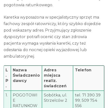
pogotowia ratunkowego.
Karetka wyposażona w specjalistyczny sprzęt ma
fachowy zespół ratowniczy, który szybko dojedzie
pod wskazany adres. Przyjmujący zgłoszenie
dyspozytor potrafi ocenić czy stan zdrowia
pacjenta wymaga wysłania karetki, czy też
odesłania do nocnej opieki wyjazdowej lub
ambulatoryjnej.
L
Nazwa
Adres
Telefon
.
Świadczenio
miejsca
P
dawcy
realiz.
.
świadczeń
1.
POGOTOWI
Sobótka, ul.
tel. 71 390 39
E
Strzelców 2
99; 509 754
RATUNKOW
556