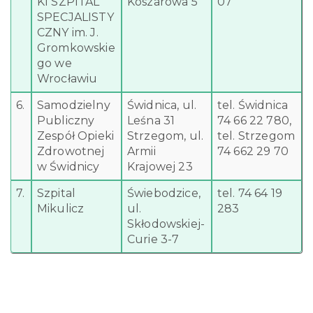
KI SZPITAL
Koszarowa 5
07
SPECJALISTY
CZNY im. J.
Gromkowskie
go we
Wrocławiu
6.
Samodzielny
Świdnica, ul.
tel. Świdnica
Publiczny
Leśna 31
74 66 22 780,
Zespół Opieki
Strzegom, ul.
tel. Strzegom
Zdrowotnej
Armii
74 662 29 70
w Świdnicy
Krajowej 23
7.
Szpital
Świebodzice,
tel. 74 64 19
Mikulicz
ul.
283
Skłodowskiej-
Curie 3-7